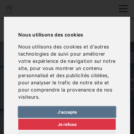
Trier
Filtres
Nous utilisons des cookies
Nous utilisons des cookies et d'autres
technologies de suivi pour améliorer
Découvrez les
votre expérience de navigation sur notre
véhicules disponibles
site, pour vous montrer un contenu
personnalisé et des publicités ciblées,
au Garage Jean-Louis
pour analyser le trafic de notre site et
Lacoste.
pour comprendre la provenance de nos
visiteurs.
J'accepte
Votre agent
Citroën
vous propose un large choix
Je refuse
de
véhicules à Lafeuillade-en-Vézie
, dans le
Cantal. En utilisant nos filtres, affinez votre