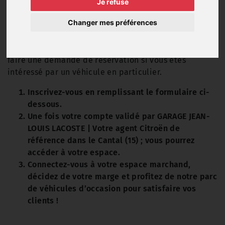
Je refuse
marchand dédié !
Changer mes préférences
Grâce à votre accès marchand, vous pouvez visualiser
les prix pro et les frais de remise en état de tous nos
véhicules d'occasion. Vous pouvez, à tout moment,
faire une demande de réservation si vous êtes
intéressé par un véhicule en particulier.
Inscrivez-vous en remplissant le formulaire ci-
dessous.
Une fois votre compte validé par GARAGE JEAN-
LOUIS LACOSTE | Votre agent Citroën de
référence dans le Cantal (15) ; vous pourrez
accéder à votre espace.
Connectez-vous à votre espace marchand,
décidez de votre marge et profitez de notre parc
de véhicules d’occasion pour satisfaire vos
clients !